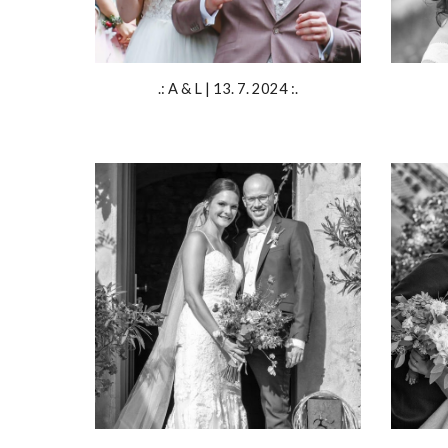
.:
A
&
L
|
13
.
7
. 2024 :.