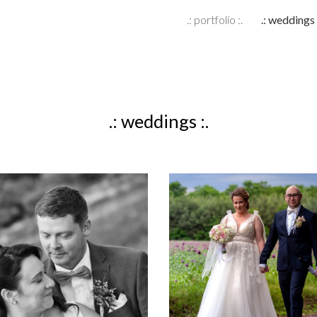
.: portfolio :.
.: weddings 
ip to main content
Skip to navigat
.: weddings :.