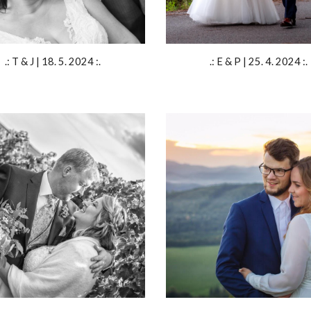
.: T & J | 18. 5. 2024 :.
.:
E
&
P
|
25
.
4
. 202
4
:.