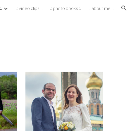
:.
.: video clips :.
.: photo books :.
.: about me :.
ion